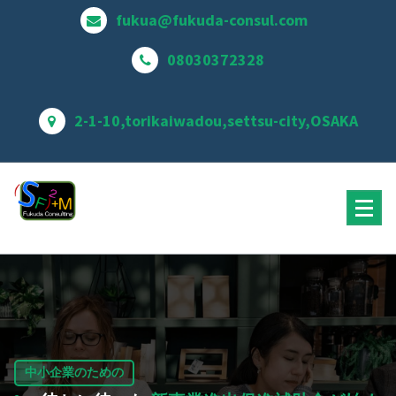
コ
fukua@fukuda-consul.com
ン
テ
08030372328
ン
ツ
に
2-1-10,torikaiwadou,settsu-city,OSAKA
ス
キ
ッ
プ
新事業進出促進補助金支援 大阪
中小企業のための